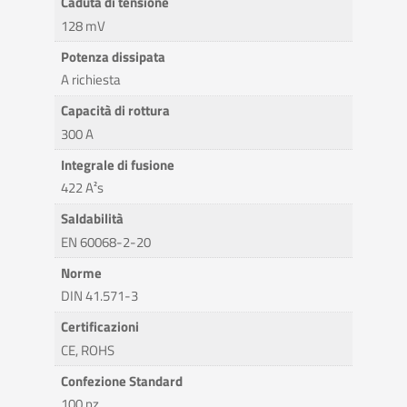
Caduta di tensione
128 mV
Potenza dissipata
A richiesta
Capacità di rottura
300 A
Integrale di fusione
422 A²s
Saldabilità
EN 60068-2-20
Norme
DIN 41.571-3
Certificazioni
CE, ROHS
Confezione Standard
100 pz.