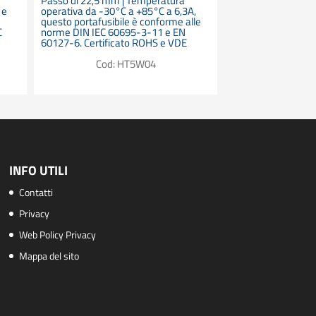
Passo di 22,5 mm | Temperatura
 e
operativa da -30°C a +85°C a 6,3A,
Cod: 
questo portafusibile è conforme alle
C
norme DIN IEC 60695-3-11 e EN
60127-6. Certificato ROHS e VDE
Cod: HT5W04
INFO UTILI
Contatti
Privacy
Web Policy Privacy
Mappa del sito