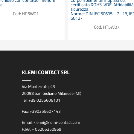
 chiuso con contatto inferiore
Corpo isolante termoplastico,
e.
certificato ROHS, VDE. Affidabilità
sicurezza
Cod: HP5W01
Norme: DIN IEC 60695 – 2 -13, IE
60127
Cod: HT5W07
KLEMI CONTACT SRL
Via Monferrato, 43
20098 San Giuliano Milanese (MI)
Tel:
+39 0255606101
Fax:
+390255607143
Email:
klemi@klemi-contact.com
P.IVA – 05205350969