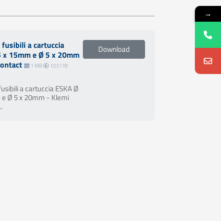
→
fusibili a cartuccia
Download
5 x 15mm e Ø 5 x 20mm
Contact
1 MB
103178
usibili a cartuccia ESKA Ø
 e Ø 5 x 20mm - Klemi
.