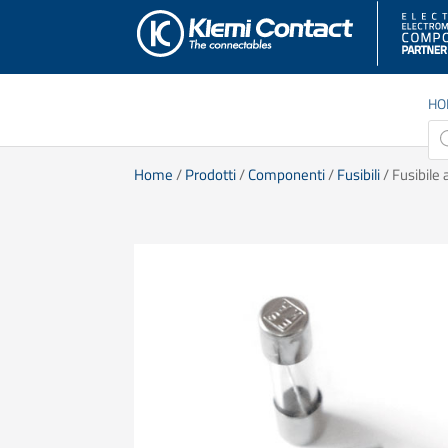
HO
Pro
sea
Home
/
Prodotti
/
Componenti
/
Fusibili
/ Fusibile