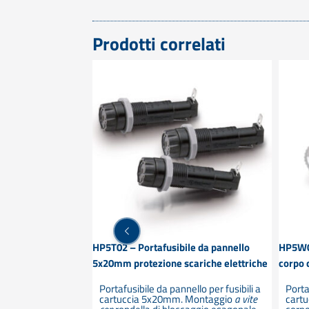
Prodotti correlati
a 5x20mm ESKA
HP5T02 – Portafusibile da pannello
HP5W01
5x20mm protezione scariche elettriche
corpo
Portafusibile da pannello per fusibili a
Porta
re spegniarco –
cartuccia 5x20mm. Montaggio
a vite
cartu