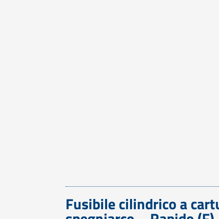
Fusibile cilindrico a ca
spegniarco – Rapido (F)