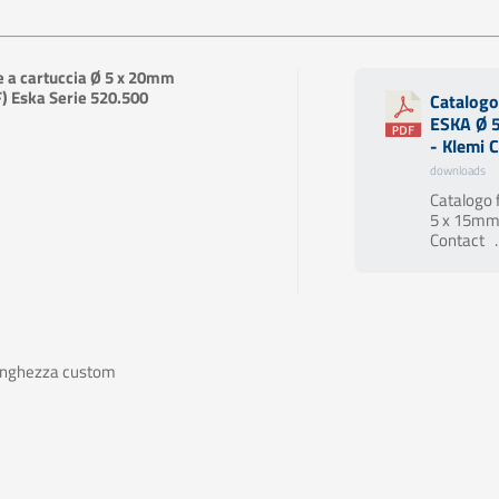
e a cartuccia Ø 5 x 20mm
F) Eska Serie 520.500
Catalogo 
ESKA Ø 
- Klemi 
downloads
Catalogo f
5 x 15mm
Contact ..
lunghezza custom