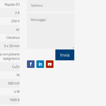
Rapido (F)
2 A
250 V
ac
Cilindrico
5 x 20 mm
Invia
a con polvere
spegniarco
CuZn
Ni
500 mV
4 W
1500 A