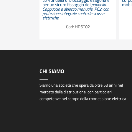
con
rondella di bloccaggio esagonale
corpo
o 5 x 20 mm
per un sicuro fissaggio del
pannello.
mobil
Cappuccio a sblocco manuale. PC2: con
20.522
protezione integrale contro le scosse
elettriche.
Cod: HP5T02
CHI SIAMO
Siamo una società che opera da oltre 53 anni nel
mercato della distribuzione, con particolari
competenze nel campo della connessione elettrica