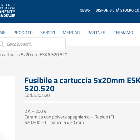
NEWS
DISPONIBILITÀ STOCKO C
ME
PRODOTTI
SERVIZI
MERCATI
PARTNER
CHI SIAMO
ducts
rch
 a cartuccia 5x20mm ESKA 520.520
Fusibile a cartuccia 5x20mm ES
520.520
Cod: 520.520
2 A – 250 V
Ceramica con polvere spegniarco – Rapido (F)
520.500 – Cilindrico 5 x 20 mm