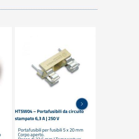
o
HT5W04 – Portafusibili da circuito
HT5W03 – Portafusib
stampato 6,3 A | 250 V
stampato 6,3 A – 25
Portafusibili per fusibili 5 x 20 mm
Portafusibili per fu
o
Corpo aperto.
Corpo aperto con fi