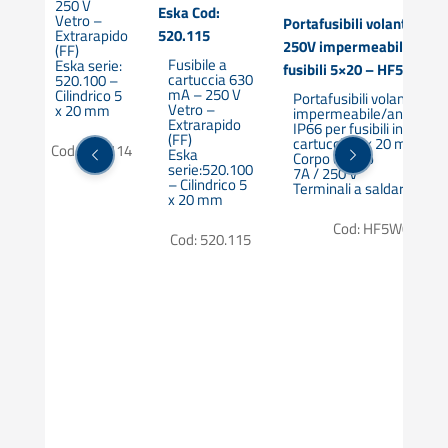
250 V
o
Eska Cod:
Vetro –
Portafusibili volante 7 A /
0A
Extrarapido
520.115
250V impermeabile IP66 
(FF)
Fusibile a
Eska serie:
fusibili 5×20 – HF5W03
cartuccia 630
520.100 –
ile
mA – 250 V
Cilindrico 5
lo
Portafusibili volante
Vetro –
x 20 mm
 a
impermeabile/antipolve
Extrarapido
IP66 per fusibili in vetro 
(FF)
cartuccia 5 x 20 mm
Cod: 520.114
Eska
ile
Corpo chiuso
serie:520.100
7A / 250 V
– Cilindrico 5
n
Terminali a saldare
x 20 mm
Cod: HF5W03
Cod: 520.115
e
W02