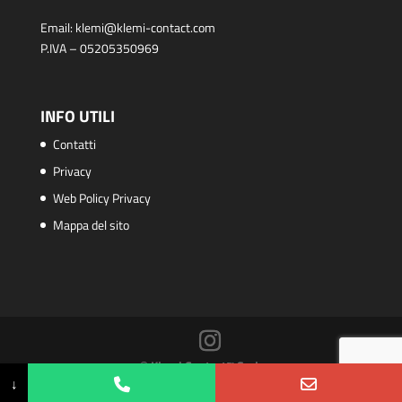
Email:
klemi@klemi-contact.com
P.IVA – 05205350969
INFO UTILI
Contatti
Privacy
Web Policy Privacy
Mappa del sito
© Klemi Contact™ S.r.l.
↓
PHP Code Snippets
Powered By :
XYZScripts.com