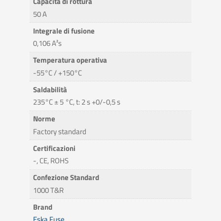
Capacità di rottura
50 A
Integrale di fusione
0,106 A²s
Temperatura operativa
-55°C / +150°C
Saldabilità
235°C ± 5 °C, t: 2 s +0/-0,5 s
Norme
Factory standard
Certificazioni
-, CE, ROHS
Confezione Standard
1000 T&R
Brand
Eska Fuse