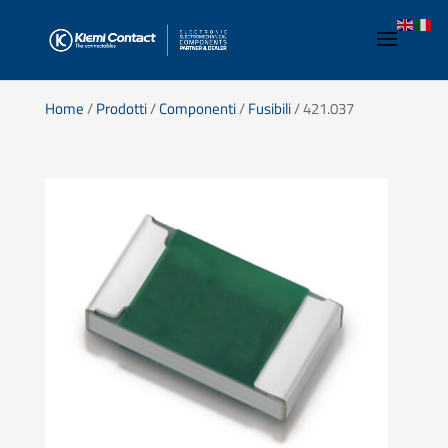
Home
/
Prodotti
/
Componenti
/
Fusibili
/ 421.037