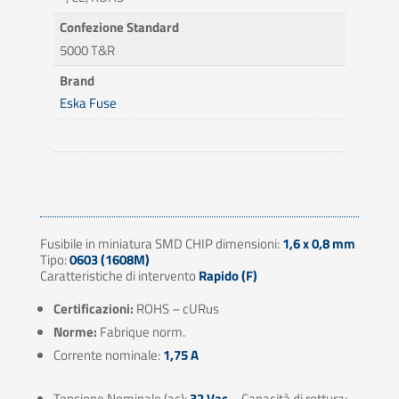
Confezione Standard
5000 T&R
Brand
Eska Fuse
Fusibile in miniatura SMD CHIP dimensioni:
1,6 x 0,8 mm
Tipo:
0603 (1608M)
Caratteristiche di intervento
Rapido (F)
Certificazioni:
ROHS – cURus
Norme:
Fabrique norm.
Corrente nominale:
1,75 A
Tensione Nominale (ac):
32 Vac
– Capacità di rottura: