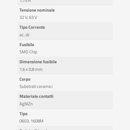
1,75 A
Tensione nominale
32 V, 63 V
Tipo Corrente
ac, dc
Fusibile
SMD Chip
Dimensione fusibile
1,6 x 0,8 mm
Corpo
Substrati ceramici
Materiale contatti
AgNiZn
Tipo
0603, 1608M