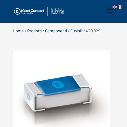
Home
/
Prodotti
/
Componenti
/
Fusibili
/ 420.029