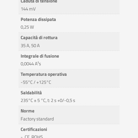
Caduta di tensione
144 mV
Potenza dissipata
0,25 W
Capacità di rottura
35 A, 50 A
Integrale di fusione
0,0044 A²s
Temperatura operativa
-55°C / +125°C
Saldabilità
235°C ± 5 °C, t: 2 s +0/-0,5 s
Norme
Factory standard
Certificazioni
-, CE, ROHS