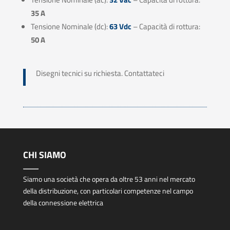
35 A
Tensione Nominale (dc):
63 Vdc
– Capacità di rottura:
50 A
Disegni tecnici su richiesta. Contattateci
CHI SIAMO
Siamo una società che opera da oltre 53 anni nel mercato
della distribuzione, con particolari competenze nel campo
della connessione elettrica