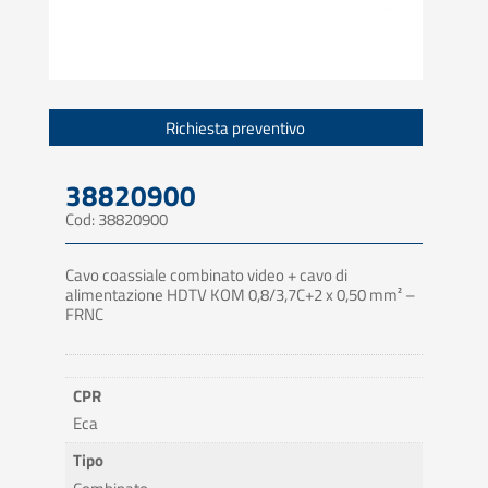
Richiesta preventivo
38820900
Cod: 38820900
Cavo coassiale combinato video + cavo di
alimentazione HDTV KOM 0,8/3,7C+2 x 0,50 mm² –
FRNC
CPR
Eca
Tipo