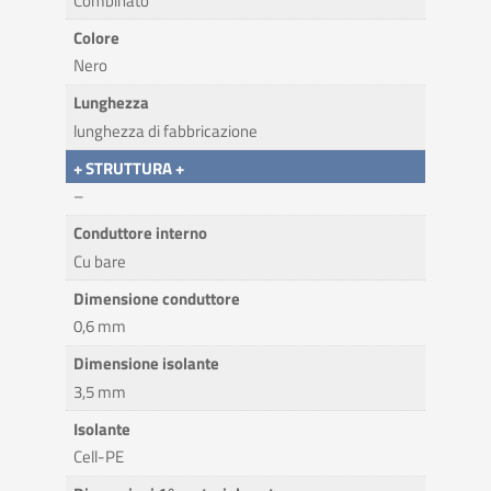
Combinato
Colore
Nero
Lunghezza
lunghezza di fabbricazione
+ STRUTTURA +
–
Conduttore interno
Cu bare
Dimensione conduttore
0,6 mm
Dimensione isolante
3,5 mm
Isolante
Cell-PE