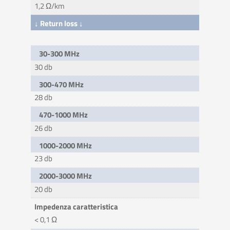
1,2 Ω/km
↓ Return loss ↓
30-300 MHz
30 db
300-470 MHz
28 db
470-1000 MHz
26 db
1000-2000 MHz
23 db
2000-3000 MHz
20 db
Impedenza caratteristica
< 0,1 Ω