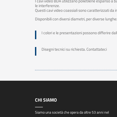
I cavi video BDA utilizzano polietilene espanso a
le interferenze.
Questi cavi video coassiali sono caratterizzati da
Disponibili con diversi diametri, per diverse lungh
I colori e le presentazioni possono differire d
Disegni tecnici su richiesta. Contattateci
CHI SIAMO
Siamo una società che opera da oltre 53 anni nel