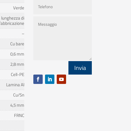
Verde
lunghezza di
fabbricazione
–
Cu bare
0,6 mm
2,8 mm
Invia
Cell-PE
Lamina Al
Cu/Sn
4,5 mm
FRNC