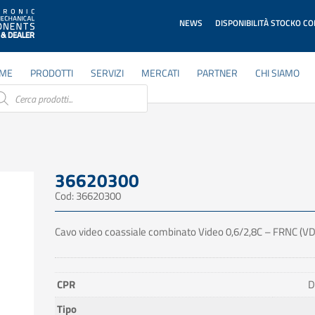
NEWS
DISPONIBILITÀ STOCKO C
ME
PRODOTTI
SERVIZI
MERCATI
PARTNER
CHI SIAMO
ducts
rch
36620300
Cod: 36620300
Cavo video coassiale combinato Video 0,6/2,8C – FRNC (VD
CPR
D
Tipo