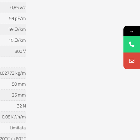
0,85 v/c
59 pF/m
59 Ω/km
→
15 Ω/km
300 V
0,02773 kg/m
50 mm
25 mm
32 N
0,08 kWh/m
Limitata
20°C / +80°C