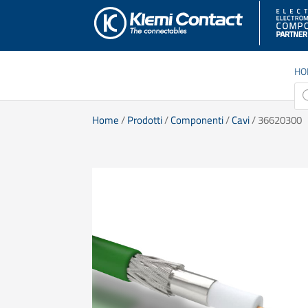
HO
Pro
sea
Home
/
Prodotti
/
Componenti
/
Cavi
/ 36620300