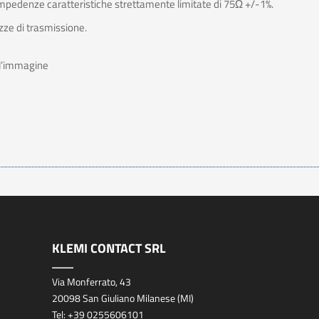
 impedenze caratteristiche strettamente limitate di 75Ω +/-1%.
ezze di trasmissione.
all’immagine
KLEMI CONTACT SRL
Via Monferrato, 43
20098 San Giuliano Milanese (MI)
Tel:
+39 0255606101