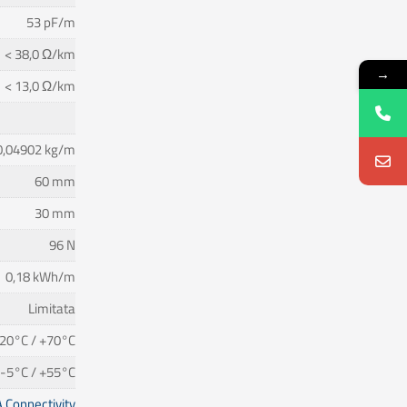
53 pF/m
< 38,0 Ω/km
→
< 13,0 Ω/km
0,04902 kg/m
60 mm
30 mm
96 N
0,18 kWh/m
Limitata
20°C / +70°C
-5°C / +55°C
 Connectivity