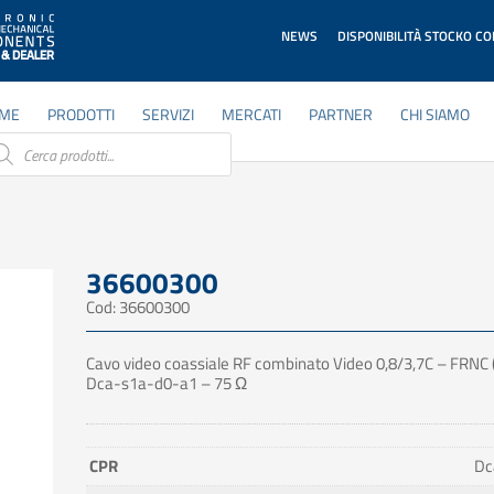
NEWS
DISPONIBILITÀ STOCKO C
ME
PRODOTTI
SERVIZI
MERCATI
PARTNER
CHI SIAMO
ducts
rch
36600300
Cod: 36600300
Cavo video coassiale RF combinato Video 0,8/3,7C – FRNC 
Dca-s1a-d0-a1 – 75 Ω
CPR
Dc