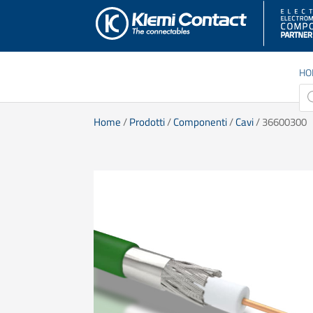
HO
Pro
sea
Home
/
Prodotti
/
Componenti
/
Cavi
/ 36600300