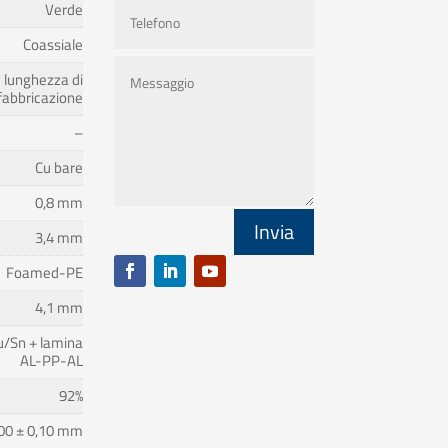
Verde
Coassiale
lunghezza di
fabbricazione
–
Cu bare
0,8 mm
Invia
3,4 mm
Foamed-PE
4,1 mm
u/Sn + lamina
AL-PP-AL
92%
00 ± 0,10 mm