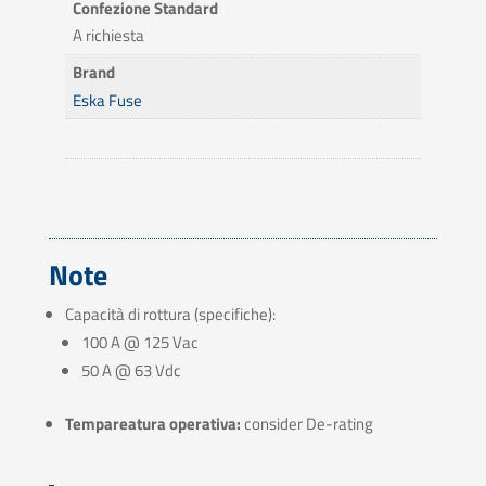
Confezione Standard
A richiesta
Brand
Eska Fuse
Note
Capacità di rottura (specifiche):
100 A @ 125 Vac
50 A @ 63 Vdc
Tempareatura operativa:
consider De-rating