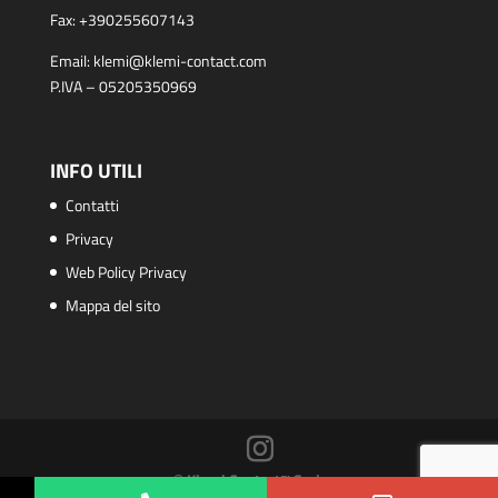
Fax:
+390255607143
Email:
klemi@klemi-contact.com
P.IVA – 05205350969
INFO UTILI
Contatti
Privacy
Web Policy Privacy
Mappa del sito
© Klemi Contact™ S.r.l.