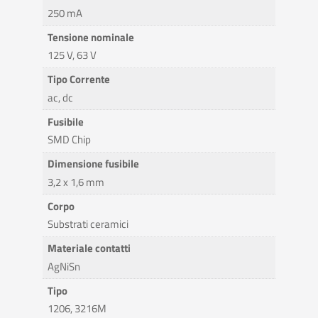
250 mA
Tensione nominale
125 V, 63 V
Tipo Corrente
ac, dc
Fusibile
SMD Chip
Dimensione fusibile
3,2 x 1,6 mm
Corpo
Substrati ceramici
Materiale contatti
AgNiSn
Tipo
1206, 3216M