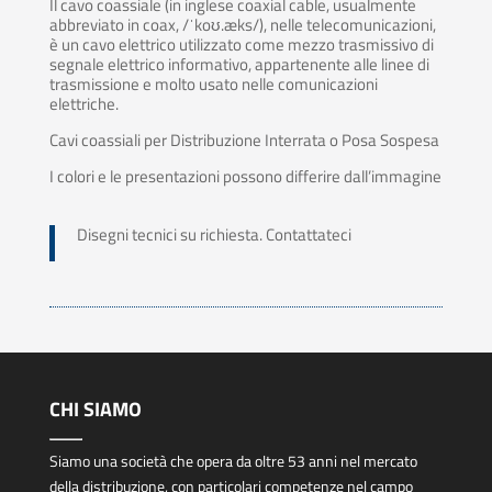
Il cavo coassiale (in inglese coaxial cable, usualmente
abbreviato in coax, /ˈkoʊ.æks/), nelle telecomunicazioni,
è un cavo elettrico utilizzato come mezzo trasmissivo di
segnale elettrico informativo, appartenente alle linee di
trasmissione e molto usato nelle comunicazioni
elettriche.
Cavi coassiali per Distribuzione Interrata o Posa Sospesa
I colori e le presentazioni possono differire dall’immagine
Disegni tecnici su richiesta. Contattateci
CHI SIAMO
Siamo una società che opera da oltre 53 anni nel mercato
della distribuzione, con particolari competenze nel campo