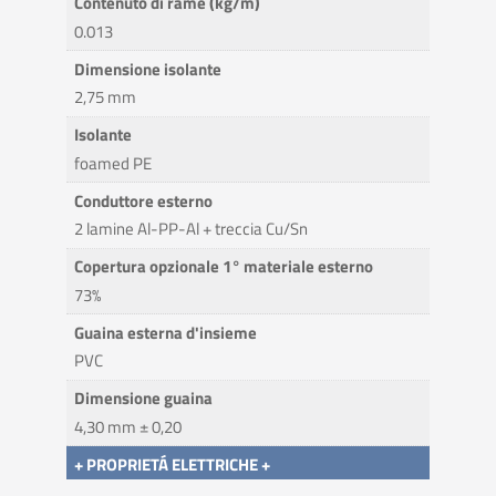
Contenuto di rame (kg/m)
0.013
Dimensione isolante
2,75 mm
Isolante
foamed PE
Conduttore esterno
2 lamine Al-PP-Al + treccia Cu/Sn
Copertura opzionale 1° materiale esterno
73%
Guaina esterna d'insieme
PVC
Dimensione guaina
4,30 mm ± 0,20
+ PROPRIETÁ ELETTRICHE +