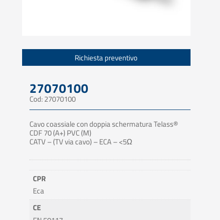
Richiesta preventivo
27070100
Cod: 27070100
Cavo coassiale con doppia schermatura Telass®
CDF 70 (A+) PVC (M)
CATV – (TV via cavo) – ECA – <5Ω
CPR
Eca
CE