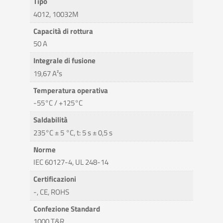
Tipo
4012, 10032M
Capacità di rottura
50 A
Integrale di fusione
19,67 A²s
Temperatura operativa
-55°C / +125°C
Saldabilità
235°C ± 5 °C, t: 5 s ± 0,5 s
Norme
IEC 60127-4, UL 248-14
Certificazioni
-, CE, ROHS
Confezione Standard
1000 T&R