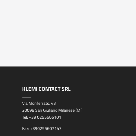
KLEMI CONTACT SRL
Via Monferrato, 43
20098 San Giuliano Milanese (MI)
Tel:
+39 0255606101
Fax:
+390255607143