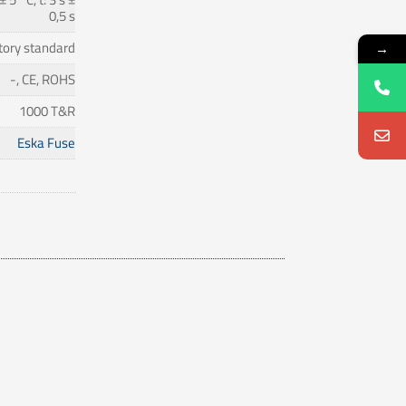
0,5 s
tory standard
→
-, CE, ROHS
1000 T&R
Eska Fuse