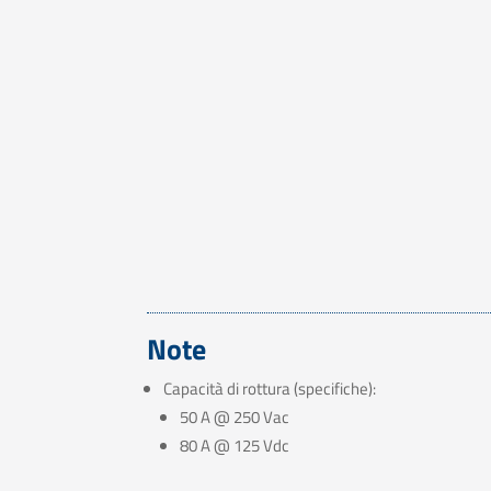
Note
Capacità di rottura (specifiche):
50 A @ 250 Vac
80 A @ 125 Vdc