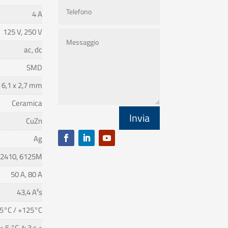
4 A
125 V, 250 V
ac, dc
SMD
6,1 x 2,7 mm
Ceramica
Invia
CuZn
Ag
2410, 6125M
50 A, 80 A
43,4 A²s
5°C / +125°C
 5 °C, t: 3 s ±