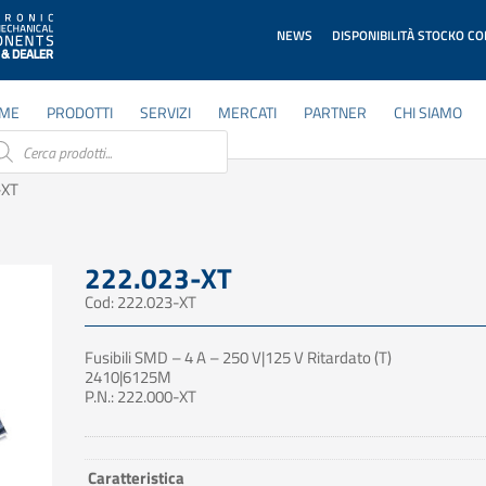
NEWS
DISPONIBILITÀ STOCKO C
ME
PRODOTTI
SERVIZI
MERCATI
PARTNER
CHI SIAMO
ducts
rch
-XT
222.023-XT
Cod: 222.023-XT
Fusibili SMD – 4 A – 250 V|125 V Ritardato (T)
2410|6125M
P.N.: 222.000-XT
Caratteristica