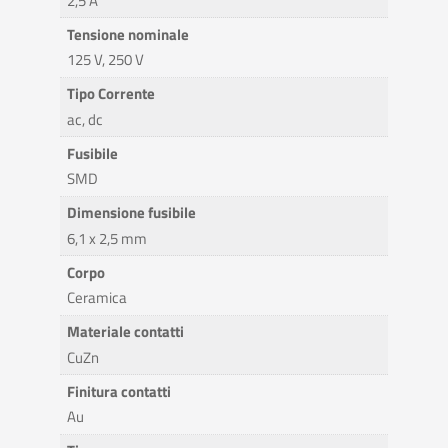
2,5 A
Tensione nominale
125 V, 250 V
Tipo Corrente
ac, dc
Fusibile
SMD
Dimensione fusibile
6,1 x 2,5 mm
Corpo
Ceramica
Materiale contatti
CuZn
Finitura contatti
Au