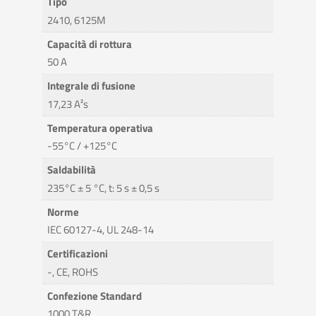
Tipo
2410, 6125M
Capacità di rottura
50 A
Integrale di fusione
17,23 A²s
Temperatura operativa
-55°C / +125°C
Saldabilità
235°C ± 5 °C, t: 5 s ± 0,5 s
Norme
IEC 60127-4, UL 248-14
Certificazioni
-, CE, ROHS
Confezione Standard
1000 T&R