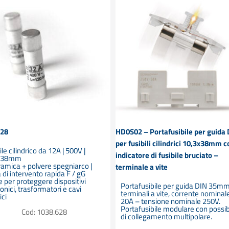
628
HD0S02 – Portafusibile per guida
per fusibili cilindrici 10,3x38mm c
ile cilindrico da 12A | 500V |
indicatore di fusibile bruciato –
3x38mm
ramica + polvere spegniarco |
terminale a vite
 di intervento rapida F / gG
e per proteggere dispositivi
Portafusibile per guida DIN 35m
ronici, trasformatori e cavi
terminali a vite, corrente nominal
ici
20A – tensione nominale 250V.
Portafusibile modulare con possibi
Cod: 1038.628
di collegamento multipolare.