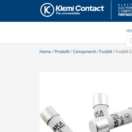
HO
Pro
sea
Home
/
Prodotti
/
Componenti
/
Fusibili
/ Fusibili 