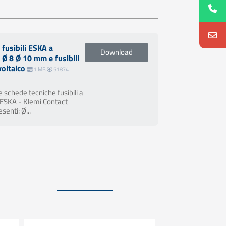
 fusibili ESKA a
Download
 Ø 8 Ø 10 mm e fusibili
voltaico
1 MB
51874
 schede tecniche fusibili a
 ESKA - Klemi Contact
esenti: Ø...