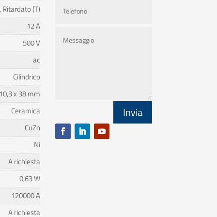
 Ritardato (T)
12 A
500 V
ac
Cilindrico
10,3 x 38 mm
Invia
Ceramica
CuZn
Ni
A richiesta
0,63 W
120000 A
A richiesta