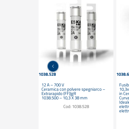
1038.528
1038.
12 A – 700 V
Fusib
ido (FF)
Ceramica con polvere spegniarco –
10,
co 10,3 X 38 mm
Extrarapido (FF)|gR
in Ce
1038.500 – 10,3 X 38 mm
Curva
38.828
Ideal
Cod: 1038.528
elett
elettr