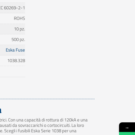
EC 60269-2-1
ROHS
10 pz.
500 pz.
Eska Fuse
1038.328
a
ettrici. Con una capacità di rottura di 120kA e una
ausati da sovraccarichi o cortocircuiti. La loro
→
e. Scegli i fusibili Eska Serie 1038 per una