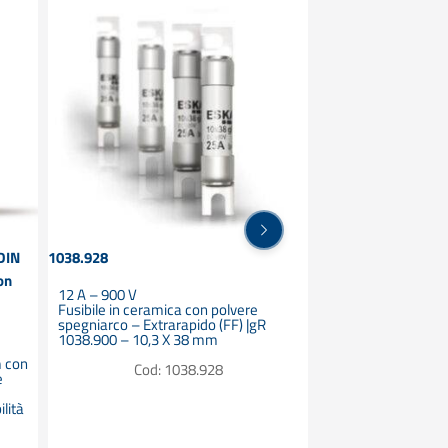
 DIN
1038.928
HD0S05 – Portafusib
on
30 A – 1000 V Fusi
12 A – 900 V
Fusibile in ceramica con polvere
Portafusibili per fu
spegniarco – Extrarapido (FF) |gR
Corpo chiuso con t
1038.900 – 10,3 X 38 mm
m con
PC2
IP20
D
Cod: 1038.928
e
Cod: 
lità