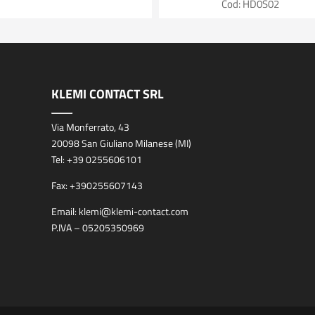
Cod: HD0S02
KLEMI CONTACT SRL
Via Monferrato, 43
20098 San Giuliano Milanese (MI)
Tel:
+39 0255606101
Fax:
+390255607143
Email:
klemi@klemi-contact.com
P.IVA – 05205350969