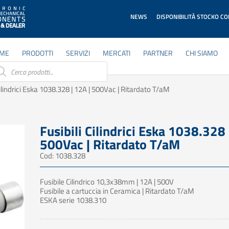
NEWS
DISPONIBILITÀ STOCKO C
ME
PRODOTTI
SERVIZI
MERCATI
PARTNER
CHI SIAMO
ducts
rch
Cilindrici Eska 1038.328 | 12A | 500Vac | Ritardato T/aM
Fusibili Cilindrici Eska 1038.328 
500Vac | Ritardato T/aM
Cod: 1038.328
Fusibile Cilindrico 10,3x38mm | 12A | 500V
Fusibile a cartuccia in Ceramica | Ritardato T/aM
ESKA serie 1038.310