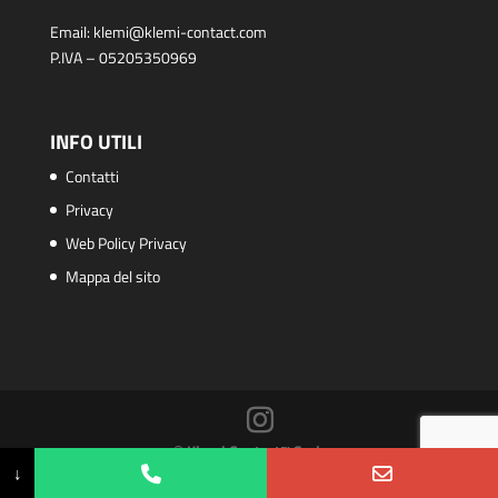
Email:
klemi@klemi-contact.com
P.IVA – 05205350969
INFO UTILI
Contatti
Privacy
Web Policy Privacy
Mappa del sito
© Klemi Contact™ S.r.l.
↓
PHP Code Snippets
Powered By :
XYZScripts.com