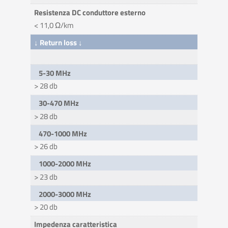
Resistenza DC conduttore esterno
< 11,0 Ω/km
↓ Return loss ↓
5-30 MHz
> 28 db
30-470 MHz
> 28 db
470-1000 MHz
> 26 db
1000-2000 MHz
> 23 db
2000-3000 MHz
> 20 db
Impedenza caratteristica