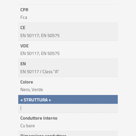
CPR
Fca
CE
EN 50117; EN 50575
VDE
EN 50117; EN 50575
EN
EN 50117 / Class "A"
Colore
Nero, Verde
+ STRUTTURA +
|
Conduttore interno
Cu bare
Dimensione conduttore