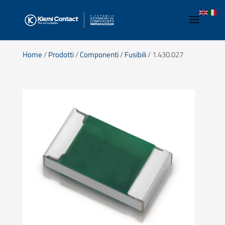
Home
/
Prodotti
/
Componenti
/
Fusibili
/ 1.430.027