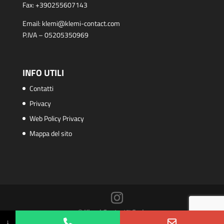
Fax:
+390255607143
Email:
klemi@klemi-contact.com
P.IVA – 05205350969
INFO UTILI
Contatti
Privacy
Web Policy Privacy
Mappa del sito
© Klemi Contact™ S.r.l.
↓