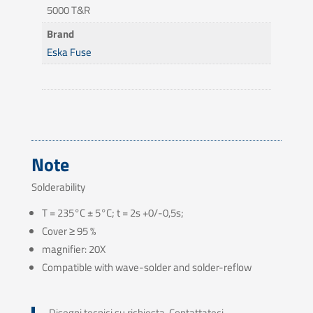
5000 T&R
Brand
Eska Fuse
Note
Solderability
T = 235°C ± 5°C; t = 2s +0/-0,5s;
Cover ≥ 95 %
magnifier: 20X
Compatible with wave-solder and solder-reflow
Disegni tecnici su richiesta. Contattateci