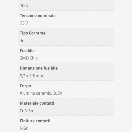
10 A
Tensione nominale
63 V
Tipo Corrente
dc
Fusibile
SMD Chip
Dimensione fusibile
3,2 x 1,6 mm
Corpo
Alumina ceramic, CuSn
Materiale contatti
CuNiSn
Finitura contatti
NiSn