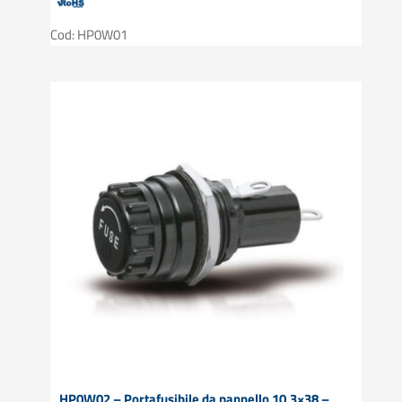
Cod: HP0W01
HP0W02 – Portafusibile da pannello 10,3×38 –