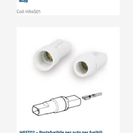
Cod: HA4S01
HA5T02 – Portafusibile per auto per fusibili