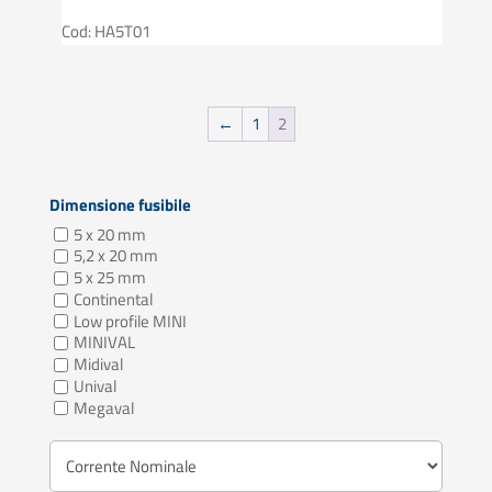
Cod: HA5T01
←
1
2
Dimensione fusibile
5 x 20 mm
5,2 x 20 mm
5 x 25 mm
Continental
Low profile MINI
MINIVAL
Midival
Unival
Megaval