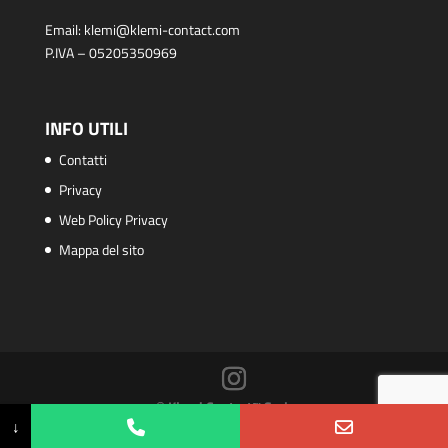
Email:
klemi@klemi-contact.com
P.IVA – 05205350969
INFO UTILI
Contatti
Privacy
Web Policy Privacy
Mappa del sito
© Klemi Contact™ S.r.l.
↓
PHP Code Snippets
Powered By :
XYZScripts.com