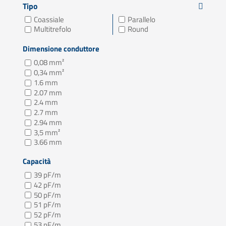
Tipo
Coassiale
Parallelo
Multitrefolo
Round
Dimensione conduttore
0,08 mm²
0,34 mm²
1.6 mm
2.07 mm
2.4 mm
2.7 mm
2.94 mm
3,5 mm²
3.66 mm
Capacità
39 pF/m
42 pF/m
50 pF/m
51 pF/m
52 pF/m
53 pF/m