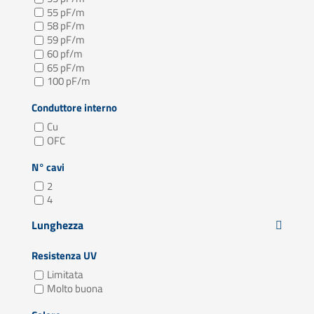
55 pF/m
58 pF/m
59 pF/m
60 pf/m
65 pF/m
100 pF/m
Conduttore interno
Cu
OFC
N° cavi
2
4
Lunghezza
Resistenza UV
Limitata
Molto buona