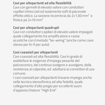
Cavi per altoparlanti ad alta flessibilità
Cavi con gemelli di elevato valore con conduttori
capillari intrecciati ed isolamento soft di piacevole
effetto ottico. La sezione incomincia da 2×1,50 mm² e
finisce pa 2×10 mm²
Cavi per altoparlanti quadrupli
Cavi con conduttori capillari di elevato valore impiagati
quale collegamento tra amplificatore e casse
acustiche con il metodo “be-wiring” (anche come cavo
stereo per hi-fi per auto)
Cavi coassiali per altoparlanti
Cavi coassiali ad alta flessibilità. Cavi in grado di
soddisfare le esigenze d’impiego pesante del
palcoscenico, del continuo svolgere e avvolgere, della
resistenza al calpestio, ed adattarsi ai connettori di uso
comune.
I cavi coassiali per altoparlanti trovano impiego anche
nella tecnica stereofonica ad alta fedeltà, quale
collegamento d’alto pregio per eccellenti suoni
d’apparecchiature “High End”